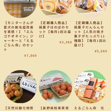
【モニターさんが
【定期購入商品】
【定期購入商品】
愛犬の脱毛症改善
焼菓子ほのぼのセ
焼菓子だんらんセ
を実感！】「エル
ット【毎月1回お届
ット【人気の焼き
ゴチオネイン」ジ
け】
菓子がたっぷり11
ャーキーと「える
種類】【毎月1回お
¥3,360
ごらん命」のセッ
届け】
ト
¥5,560
¥7,860
【天然抗酸化物質
【長野県知事賞受
えるごらん命 元