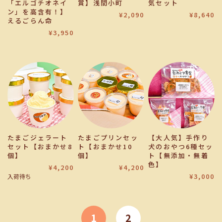
「エルゴチオネイ
賞】浅間小町
気セット
ン」を高含有！】
¥2,090
¥8,640
えるごらん命
¥3,950
たまごジェラート
たまごプリンセッ
【大人気】手作り
セット【おまかせ8
ト【おまかせ10
犬のおやつ6種セッ
個】
個】
ト【無添加・無着
色】
¥4,200
¥4,200
¥3,000
入荷待ち
1
2